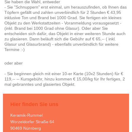
Sie haben die Wahl, entweder
- Sie "Schnuppern" erst einmal, um herauszufinden, ob Ihnen das
Töpfern gefällt und zahlen unverbindlich für 2 Stunden € 43,95
inklusive Ton und Brand bei 1000 Grad. Sie fertigen ein kleines
Objekt zu den Werkstattzeiten - Voranmeldung vorausgesetzt -
(inkl. Brand bei 1000 Grad ohne Glasur). Oder aber Sie
entscheiden sich dafür, das Objekt in einer weiteren Stunde auch
zu glasieren. Dann beläuft sich die Gebühr auf € 65,-- ( inkl.
Glasur und Glasurbrand) - ebenfalls unverbindlich für weitere
Termine :-)
oder aber
- Sie beginnen gleich mit einer 10-er Karte (10x2 Stunden) für €
119,-- -- Kursgebühr, hinzu kommen € 15,00/kg für Ihr fertiges, 2
mal gebranntes und glasiertes Objekt.
Hier finden Sie uns
Keramik-Rummel
Worzeldorfer Straße
64
90469
Nürnberg