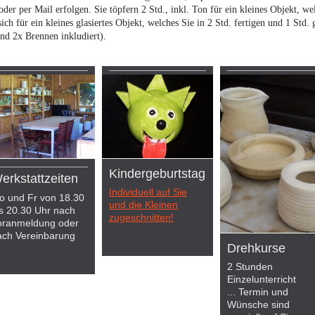
er per Mail erfolgen. Sie töpfern 2 Std., inkl. Ton für ein kleines Objekt, w
ich für ein kleines glasiertes Objekt, welches Sie in 2 Std. fertigen und 1 Std. g
nd 2x Brennen inkludiert).
Kindergeburtstag
erkstattzeiten
Individuell auf Sie
o und Fr von 18.30
und die Kleinen
is 20.30 Uhr nach
zugeschnitten!
oranmeldung oder
ach Vereinbarung
Drehkurse
2 Stunden
Einzelunterricht
... Termin und
Wünsche sind