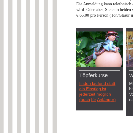
Die Anmeldung kann telefonisch od
wird. Oder aber, Sie entscheiden s
€ 65,00 pro Person (Ton/Glasur u
Töpferkurse
W
finden laufend statt,
M
ein Einstieg ist
b
jederzeit möglich
V
(auch
für
Anfänger)
n